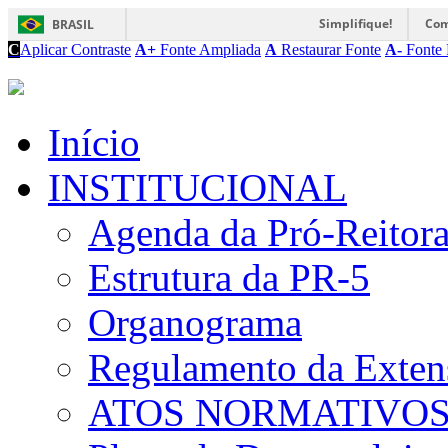
Simplifique!
Com
BRASIL
C
Aplicar Contraste
A+
Fonte Ampliada
A
Restaurar Fonte
A-
Fonte 
Início
INSTITUCIONAL
Agenda da Pró-Reitor
Estrutura da PR-5
Organograma
Regulamento da Exten
ATOS NORMATIVO