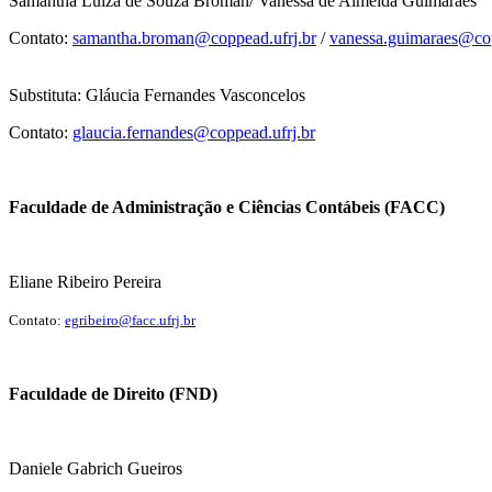
Samantha Luiza de Souza Broman/ Vanessa de Almeida Guimarães
Contato:
samantha.broman@coppead.ufrj.br
/
vanessa.guimaraes@cop
Substituta: Gláucia Fernandes Vasconcelos
Contato:
glaucia.fernandes@coppead.ufrj.br
Faculdade de Administração e Ciências Contábeis (FACC)
Eliane Ribeiro Pereira
Contato:
egribeiro@facc.ufrj.br
Faculdade de Direito (FND)
Daniele Gabrich Gueiros