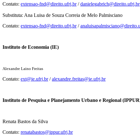
Contato:
extensao-fnd@direito.ufrj.br
/
danielegabrich@direito.ufrj.br
Substituta: Ana Luisa de Souza Correia de Melo Palmisciano
Contato:
extensao-fnd@direito.ufrj.br
/
analuisapalmisciano@direito.u
Instituto de Economia (IE)
Alexandre Laino Freitas
Contato:
ext@ie.ufrj.br
/
alexandre.freitas@ie.ufrj.br
Instituto de Pesquisa e Planejamento Urbano e Regional (IPPUR
Renata Bastos da Silva
Contato:
renatabastos@ippur.ufrj.br