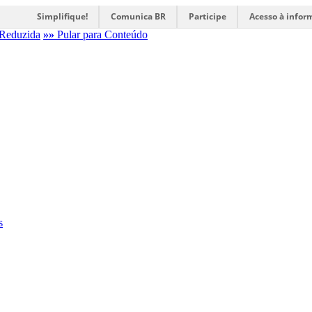
Simplifique!
Comunica BR
Participe
Acesso à infor
Reduzida
»»
Pular para Conteúdo
s