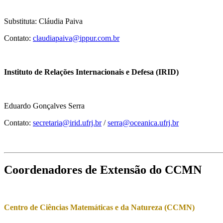
Substituta: Cláudia Paiva
Contato:
claudiapaiva@ippur.com.br
Instituto de Relações Internacionais e Defesa (IRID)
Eduardo Gonçalves Serra
Contato:
secretaria@irid.ufrj.br
/
serra@oceanica.ufrj.br
Coordenadores de Extensão do CCMN
Centro de Ciências Matemáticas e da Natureza (CCMN)