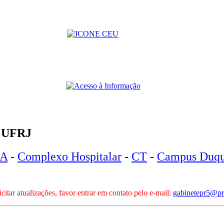
 UFRJ
A
-
Complexo Hospitalar
-
CT
-
Campus Duqu
icitar atualizações, favor entrar em contato pelo e-mail:
gabinetepr5@pr5