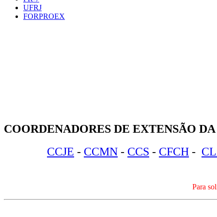
UFRJ
FORPROEX
COORDENADORES DE EXTENSÃO DA
CCJE
-
CCMN
-
CCS
-
CFCH
-
CL
Para sol