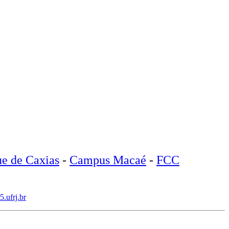
e de Caxias
-
Campus Macaé
-
FCC
.ufrj.br