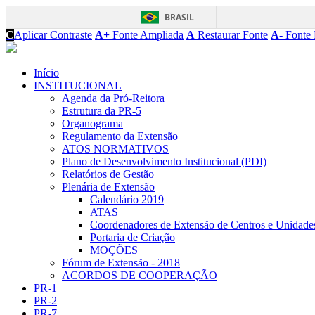
BRASIL
C
Aplicar Contraste
A+
Fonte Ampliada
A
Restaurar Fonte
A-
Fonte 
Início
INSTITUCIONAL
Agenda da Pró-Reitora
Estrutura da PR-5
Organograma
Regulamento da Extensão
ATOS NORMATIVOS
Plano de Desenvolvimento Institucional (PDI)
Relatórios de Gestão
Plenária de Extensão
Calendário 2019
ATAS
Coordenadores de Extensão de Centros e Unidade
Portaria de Criação
MOÇÕES
Fórum de Extensão - 2018
ACORDOS DE COOPERAÇÃO
PR-1
PR-2
PR-7