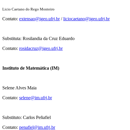
Licio Caetano do Rego Monteiro
Contato:
extensao@igeo.ufrj.br
/
liciocaetano@igeo.ufrj.br
Substituta: Rosilandia da Cruz Eduardo
Contato:
rosidacruz@igeo.ufrj.br
Instituto de Matemática (IM)
Selene Alves Maia
Contato:
selene@im.ufrj.br
Substituto: Carlos Peñafiel
Contato:
penafiel@im.ufrj.br