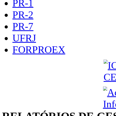
PR-1
PR-2
PR-7
UFRJ
FORPROEX