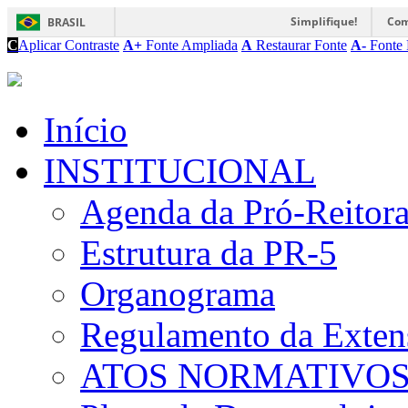
Simplifique!
Com
BRASIL
C
Aplicar Contraste
A+
Fonte Ampliada
A
Restaurar Fonte
A-
Fonte 
Início
INSTITUCIONAL
Agenda da Pró-Reitor
Estrutura da PR-5
Organograma
Regulamento da Exten
ATOS NORMATIVO