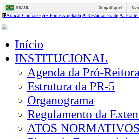
Simplifique!
Com
BRASIL
C
Aplicar Contraste
A+
Fonte Ampliada
A
Restaurar Fonte
A-
Fonte 
Início
INSTITUCIONAL
Agenda da Pró-Reitor
Estrutura da PR-5
Organograma
Regulamento da Exten
ATOS NORMATIVO