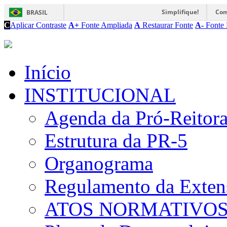
Simplifique!
Com
BRASIL
C
Aplicar Contraste
A+
Fonte Ampliada
A
Restaurar Fonte
A-
Fonte 
Início
INSTITUCIONAL
Agenda da Pró-Reitor
Estrutura da PR-5
Organograma
Regulamento da Exten
ATOS NORMATIVO