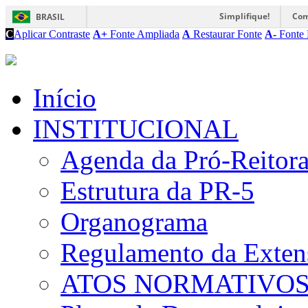
Simplifique!
Com
BRASIL
C
Aplicar Contraste
A+
Fonte Ampliada
A
Restaurar Fonte
A-
Fonte 
Início
INSTITUCIONAL
Agenda da Pró-Reitor
Estrutura da PR-5
Organograma
Regulamento da Exten
ATOS NORMATIVO