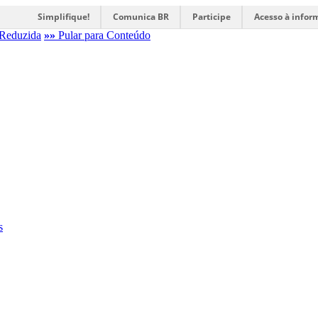
Simplifique!
Comunica BR
Participe
Acesso à infor
Reduzida
»»
Pular para Conteúdo
s