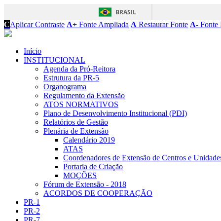
BRASIL
C
Aplicar Contraste
A+
Fonte Ampliada
A
Restaurar Fonte
A-
Fonte 
Início
INSTITUCIONAL
Agenda da Pró-Reitora
Estrutura da PR-5
Organograma
Regulamento da Extensão
ATOS NORMATIVOS
Plano de Desenvolvimento Institucional (PDI)
Relatórios de Gestão
Plenária de Extensão
Calendário 2019
ATAS
Coordenadores de Extensão de Centros e Unidade
Portaria de Criação
MOÇÕES
Fórum de Extensão - 2018
ACORDOS DE COOPERAÇÃO
PR-1
PR-2
PR-7