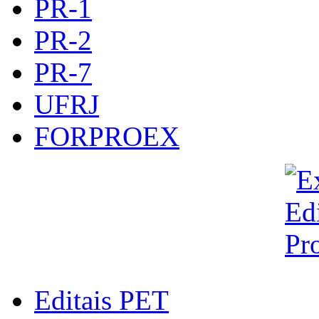
PR-1
PR-2
PR-7
UFRJ
FORPROEX
Editais PET