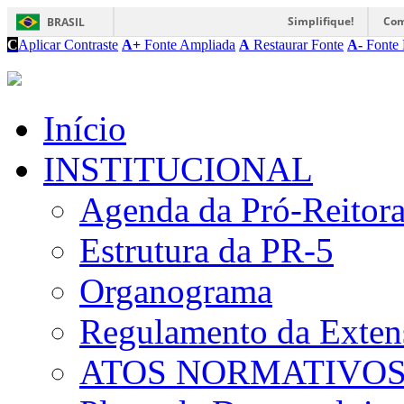
Simplifique!
Com
BRASIL
C
Aplicar Contraste
A+
Fonte Ampliada
A
Restaurar Fonte
A-
Fonte 
Início
INSTITUCIONAL
Agenda da Pró-Reitor
Estrutura da PR-5
Organograma
Regulamento da Exten
ATOS NORMATIVO