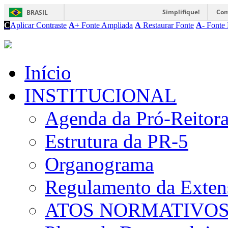
Simplifique!
Com
BRASIL
C
Aplicar Contraste
A+
Fonte Ampliada
A
Restaurar Fonte
A-
Fonte 
Início
INSTITUCIONAL
Agenda da Pró-Reitor
Estrutura da PR-5
Organograma
Regulamento da Exten
ATOS NORMATIVO