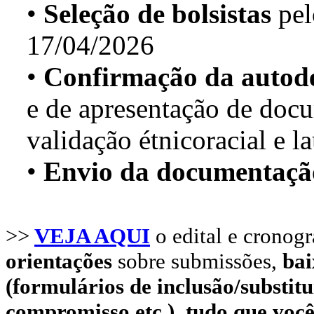
•
Seleção de bolsistas
pel
17/04/2026
•
Confirmação da autodec
e de apresentação de doc
validação étnicoracial e 
•
Envio da documentaçã
>>
VEJA AQUI
o edital e crono
orientações
sobre submissões,
bai
(formulários de inclusão/substitu
compromisso etc.), tudo que você