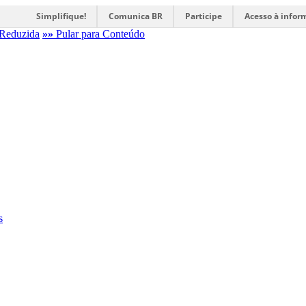
Simplifique!
Comunica BR
Participe
Acesso à infor
Reduzida
»»
Pular para Conteúdo
s