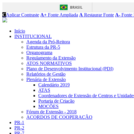
BRASIL
C
Aplicar Contraste
A+
Fonte Ampliada
A
Restaurar Fonte
A-
Fonte 
Início
INSTITUCIONAL
Agenda da Pró-Reitora
Estrutura da PR-5
Organograma
Regulamento da Extensão
ATOS NORMATIVOS
Plano de Desenvolvimento Institucional (PDI)
Relatórios de Gestão
Plenária de Extensão
Calendário 2019
ATAS
Coordenadores de Extensão de Centros e Unidade
Portaria de Criação
MOÇÕES
Fórum de Extensão - 2018
ACORDOS DE COOPERAÇÃO
PR-1
PR-2
PR-7