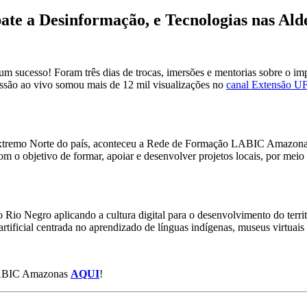
bate a Desinformação, e Tecnologias nas Al
um sucesso! Foram três dias de trocas, imersões e mentorias sobre o impa
issão ao vivo somou mais de 12 mil visualizações no
canal Extensão U
extremo Norte do país, aconteceu a Rede de Formação LABIC Amazonas
m o objetivo de formar, apoiar e desenvolver projetos locais, por meio d
o Rio Negro aplicando a cultura digital para o desenvolvimento do terri
rtificial centrada no aprendizado de línguas indígenas, museus virtuais 
o LABIC Amazonas
AQUI
!