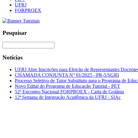
UFRJ
FORPROEX
Pesquisar
Notícias
UFRJ Abre Inscrições para Eleição de Representantes Docentes
CHAMADA CONJUNTA N° 01/2025 - PR-5/SGRI
Processo Seletivo de Tutor Substituto para o Programa de Ed
Novo Edital do Programa de Educação Tutorial - PET
52º Encontro Nacional FORPROEX - Carta de Goiânia
12ª Semana de Integração Acadêmica da UFRJ - SIAc