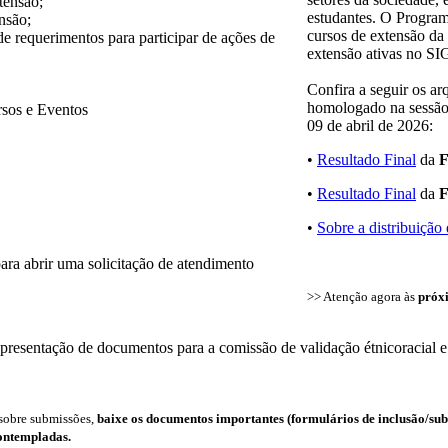
tensão;
estudantes. O Program
nsão;
cursos de extensão d
 requerimentos para participar de ações de
extensão ativas no SI
Confira a seguir os a
homologado na sessão 
rsos e Eventos
09 de abril de 2026:
•
Resultado Final
da
F
•
Resultado Final
da
F
•
Sobre a distribuição 
ra abrir uma solicitação de atendimento
>> Atenção agora às
próx
presentação de documentos para a comissão de validação étnicoracial 
sobre submissões,
baixe os documentos importantes (formulários de inclusão/subst
contempladas.