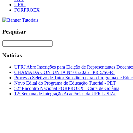
UFRJ
FORPROEX
Pesquisar
Notícias
UFRJ Abre Inscrições para Eleição de Representantes Docentes
CHAMADA CONJUNTA N° 01/2025 - PR-5/SGRI
Processo Seletivo de Tutor Substituto para o Programa de Ed
Novo Edital do Programa de Educação Tutorial - PET
52º Encontro Nacional FORPROEX - Carta de Goiânia
12ª Semana de Integração Acadêmica da UFRJ - SIAc