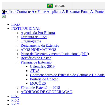
BRASIL
C
Aplicar Contraste
A+
Fonte Ampliada
A
Restaurar Fonte
A-
Fonte 
Início
INSTITUCIONAL
Agenda da Pró-Reitora
Estrutura da PR-5
Organograma
Regulamento da Extensão
ATOS NORMATIVOS
Plano de Desenvolvimento Institucional (PDI)
Relatórios de Gestão
Plenária de Extensão
Calendário 2019
ATAS
Coordenadores de Extensão de Centros e Unidade
Portaria de Criação
MOÇÕES
Fórum de Extensão - 2018
ACORDOS DE COOPERAÇÃO
PR-1
PR-2
PR-7