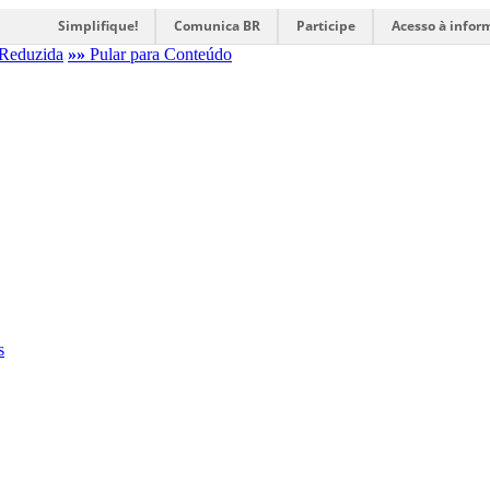
Simplifique!
Comunica BR
Participe
Acesso à infor
Reduzida
»»
Pular para Conteúdo
s