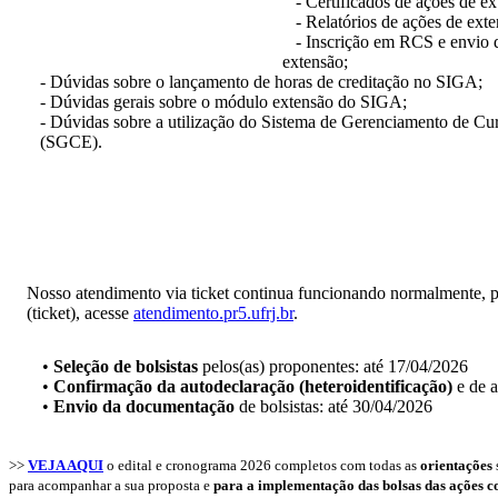
- Certificados de ações de ex
- Relatórios de ações de exte
- Inscrição em RCS e envio de
extensão;
- Dúvidas sobre o lançamento de horas de creditação no SIGA;
- Dúvidas gerais sobre o módulo extensão do SIGA;
- Dúvidas sobre a utilização do Sistema de Gerenciamento de Cu
(SGCE).
Nosso atendimento via ticket continua funcionando normalmente, pa
(ticket), acesse
atendimento.pr5.ufrj.br
.
•
Seleção de bolsistas
pelos(as) proponentes: até 17/04/2026
•
Confirmação da autodeclaração (heteroidentificação)
e de a
•
Envio da documentação
de bolsistas: até 30/04/2026
>>
VEJA AQUI
o edital e cronograma 2026 completos
com todas as
orientações
para acompanhar a sua proposta e
para a implementação das bolsas das ações 