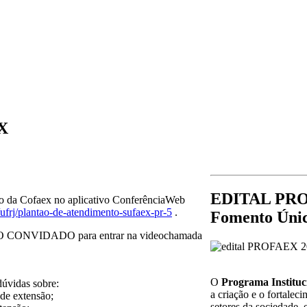
X
EDITAL PROFA
to da Cofaex no aplicativo ConferênciaWeb
/ufrj/plantao-de-atendimento-sufaex-pr-5
.
Fomento Únic
ONVIDADO para entrar na videochamada
O
Programa Institu
úvidas sobre:
a criação e o fortale
de extensão;
setores da sociedade,