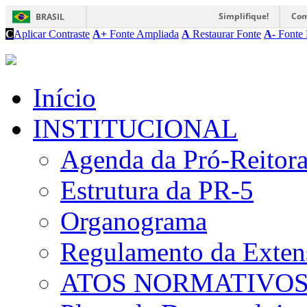
Simplifique!
Com
BRASIL
C
Aplicar Contraste
A+
Fonte Ampliada
A
Restaurar Fonte
A-
Fonte 
Início
INSTITUCIONAL
Agenda da Pró-Reitor
Estrutura da PR-5
Organograma
Regulamento da Exten
ATOS NORMATIVO